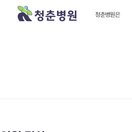
청춘병원은