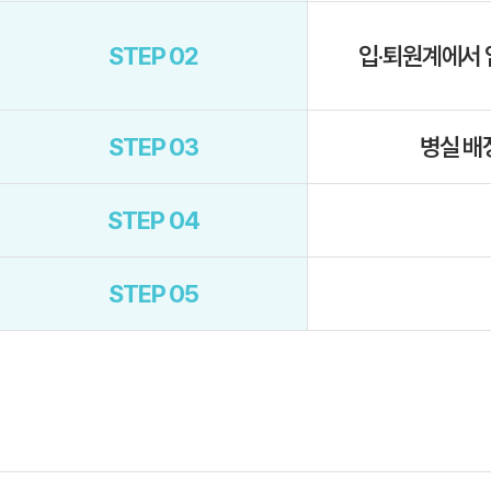
STEP 02
입·퇴원계에서
STEP 03
병실 배
STEP 04
STEP 05